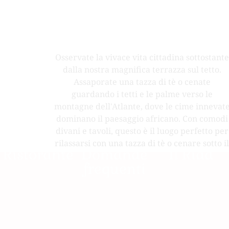
TETTO AFLA
Osservate la vivace vita cittadina sottostante
dalla nostra magnifica terrazza sul tetto.
Assaporate una tazza di tè o cenate
guardando i tetti e le palme verso le
montagne dell'Atlante, dove le cime innevat
dominano il paesaggio africano. Con comodi
divani e tavoli, questo è il luogo perfetto per
rilassarsi con una tazza di tè o cenare sotto il
Ristorante
Domande
Il Riad
cielo stellato.
frequenti