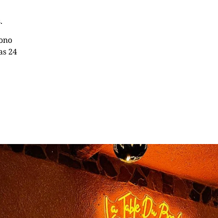
.
fono
as 24