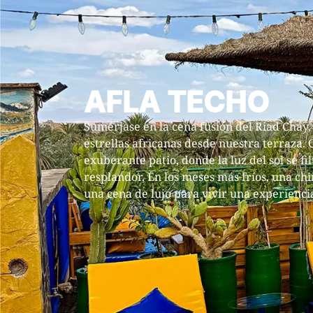
AFLA TECHO
Sumérjase en la cena fusión del Riad Chay,
estrellas africanas desde nuestra terraza. 
exuberante patio, donde la luz del sol se fi
resplandor. En los meses más fríos, una ch
una cena de lujo para vivir una experiencia