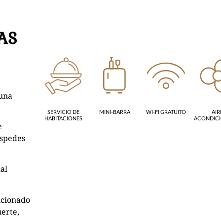
AS
 una
SERVICIO DE
MINI-BARRA
WI-FI GRATUITO
AIR
HABITACIONES
ACONDIC
e
éspedes
nal
icionado
uerte,