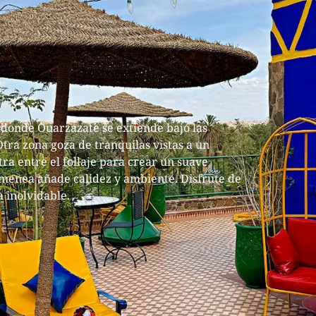
 donde Ouarzazate se extiende bajo las
Otra zona goza de tranquilas vistas a un
ltra entre el follaje para crear un suave
imenea añade calidez y ambiente. Disfrute de
 inolvidable.