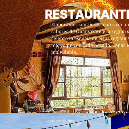
RESTAURANT
Elaboramos suntuosos platos con in
sabores de Ouarzazate y la región 
celebra la esencia de estas regione
marroquí con cada bocado. Cenar e
inolvidable.