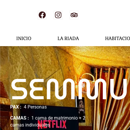
INICIO
LA RIADA
HABITACI
SEMMU
PAX :
4 Personas
CAMAS :
1 cama de matrimonio + 2
camas individuales