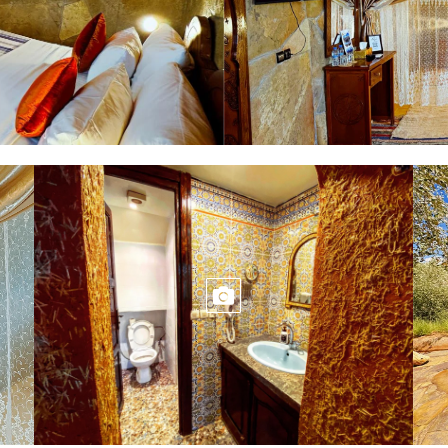
CAMA
HAB
BAÑO